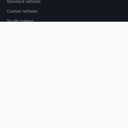
Standard nettside
Custom nettside
Se alle pakker
KONTAKT
Trondheim sentrum
Trøndelag, Norge
48 24 23 48
post@genc.no
Book en gjennomgang →
©
2026
GencMedia · Levert fra Trondheim · Alle rettigheter reservert.
Personvern og vilkår
·
Informasjonskapsler