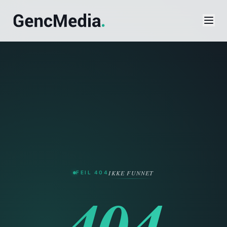
Verktøy
SEO-sjekk
Domenesjekk
IKKE FUNNET
FEIL 404
Priskalkulator
404
Favicon-generator
Palett-generator