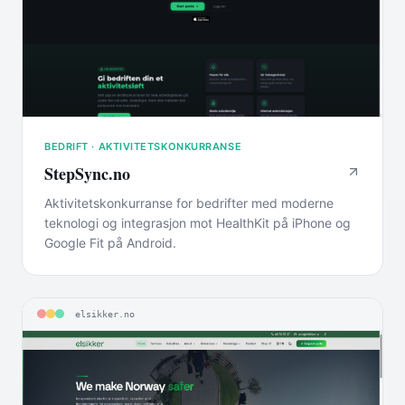
BEDRIFT · AKTIVITETSKONKURRANSE
StepSync.no
Aktivitetskonkurranse for bedrifter med moderne
teknologi og integrasjon mot HealthKit på iPhone og
Google Fit på Android.
elsikker.no