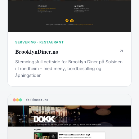
SERVERING · RESTAURANT
BrooklynDiner.no
Stemningsfull nettside for Brooklyn Diner på Solsiden
i Trondheim – med meny, bordbestilling og
åpningstider.
dokkhuset.no