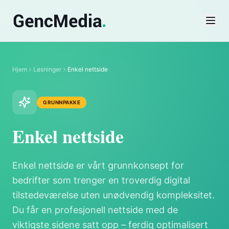
Hjem
Løsninger
Enkel nettside
GRUNNPAKKE
Verktøy
Enkel nettside
SEO-sjekk
Domenesjekk
Enkel nettside er vårt grunnkonsept for
Priskalkulator
bedrifter som trenger en troverdig digital
tilstedeværelse uten unødvendig kompleksitet.
Favicon-generator
Du får en profesjonell nettside med de
Palett-generator
viktigste sidene satt opp – ferdig optimalisert