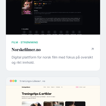
FILM · STRØMMING
Norskefilmer.no
Digital plattform for norsk film med fokus på oversikt
og rikt innhold.
treningsvideoer.no