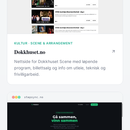
KULTUR · SCENE & ARRANGEMENT
Dokkhuset.no
Nettside for Dokkhuset Scene med løpende
program, billettsalg og info om utleie, teknisk og
frivillig­arbeid.
stepsync.no