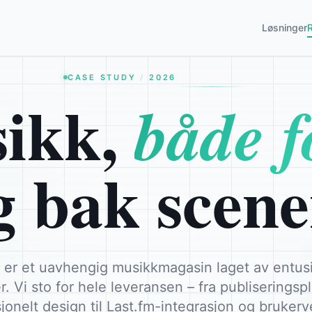
Løsninger
MIXDOWN.NO
CASE STUDY
/
2026
ikk,
både f
g bak scene
er et uavhengig musikkmagasin laget av entusia
r. Vi sto for hele leveransen – fra publiseringsp
jonelt design til Last.fm-integrasjon og brukerv