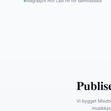
Integrasjon mot Last.fm for sanntidsdata
Publis
Vi bygget Mixdo
musikkpub