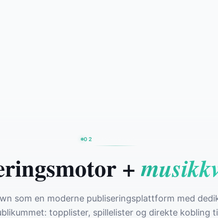
LØSNINGEN
02
eringsmotor +
musikkv
wn som en moderne publiseringsplattform med dedik
likummet: topplister, spillelister og direkte kobling ti