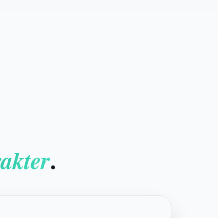
.
akter