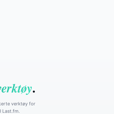
.
erktøy
erte verktøy for
l Last.fm.