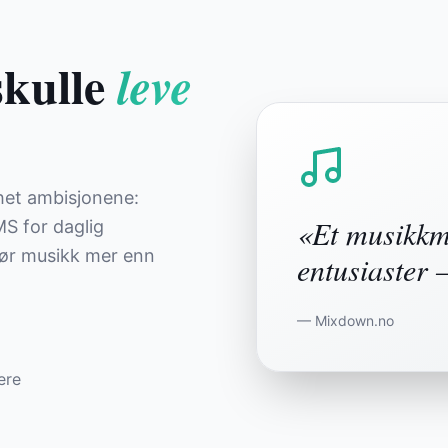
skulle
leve
het ambisjonene:
«Et musikkm
S for daglig
gjør musikk mer enn
entusiaster –
— Mixdown.no
ere