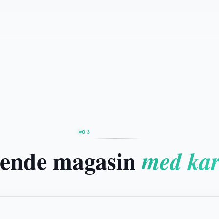
RESULTATET
03
vende magasin
med kar