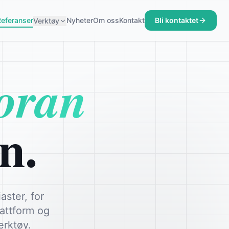
Referanser
Nyheter
Om oss
Kontakt
Bli kontaktet
Verktøy
oran
n.
ster, for
lattform og
erktøy.