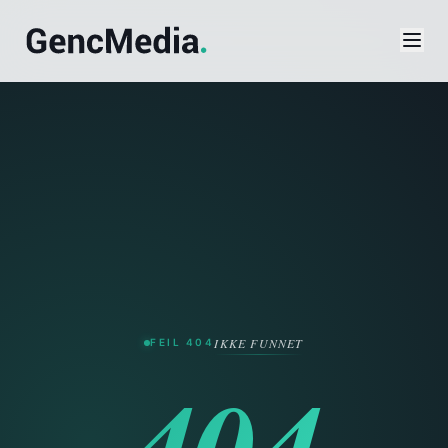
Verktøy
SEO-sjekk
Domenesjekk
IKKE FUNNET
FEIL 404
Priskalkulator
404
Favicon-generator
Palett-generator