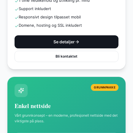
1 time vedlikehold og utvikling pr. mnd
Support inkludert
Responsivt design tilpasset mobil
Domene, hosting og SSL inkludert
Se detaljer
Bli kontaktet
GRUNNPAKKE
Enkel nettside
Vårt grunnkonsept – en moderne, profesjonell nettside med det
viktigste på plass.