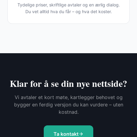
Tydelige priser, skriftlige avtaler og en ærlig dialog.
Du vet alltid hva du får – og hva det koster.
Klar for å se din nye nettside?
Vi avtaler et kort møte, kartlegger behovet og
bygger en ferdig versjon du kan vurdere – uten
kostnad.
Ta kontakt