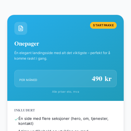
STARTPAKKE
Onepager
Én elegant landingsside med alt det viktigste – perfekt for å
komme raskt i gang.
490
kr
PER MÅNED
Alle priser eks. mva
INKLUDERT
Én side med flere seksjoner (hero, om, tjenester,
kontakt)