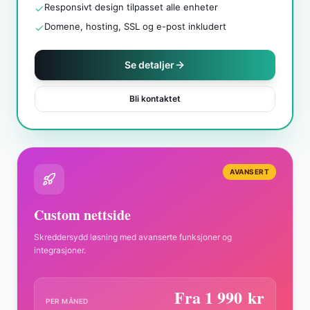
Responsivt design tilpasset alle enheter
Domene, hosting, SSL og e-post inkludert
Se detaljer
Bli kontaktet
AVANSERT
Custom nettside
Skreddersydd løsning med avanserte funksjoner og
integrasjoner.
Fra 1 990
kr
PER MÅNED