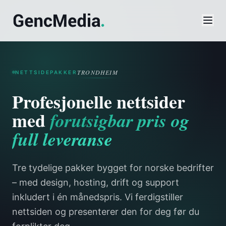
TRONDHEIM
NETTSIDEPAKKER
Profesjonelle nettsider
Verktøy
med
forutsigbar pris og
full leveranse
SEO-sjekk
Domenesjekk
Tre tydelige pakker bygget for norske bedrifter
Priskalkulator
– med design, hosting, drift og support
Favicon-generator
inkludert i én månedspris. Vi ferdigstiller
nettsiden og presenterer den for deg før du
Palett-generator