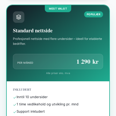
MEST VALGT
POPULÆR
Standard nettside
Profesjonell nettside med flere undersider – ideell for etablerte
bedrifter.
1 290
kr
PER MÅNED
Alle priser eks. mva
INKLUDERT
Inntil 10 undersider
1 time vedlikehold og utvikling pr. mnd
Support inkludert