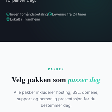
forplikter deg.
Ingen forhåndsbetaling
Levering fra 24 timer
Lokalt i Trondheim
PAKKER
Velg pakken som
passer deg
Alle pakker inkluderer hosting, SSL, domene,
support og personlig presentasjon før du
bestemmer deg.